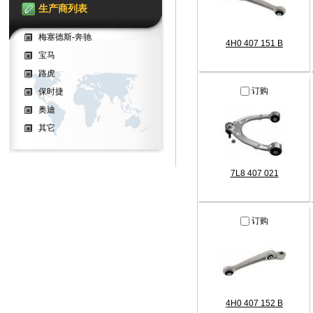
生产商列表
梅塞德斯-奔驰
4H0 407 151 B
宝马
路虎
订购
保时捷
奥迪
其它
7L8 407 021
订购
4H0 407 152 B